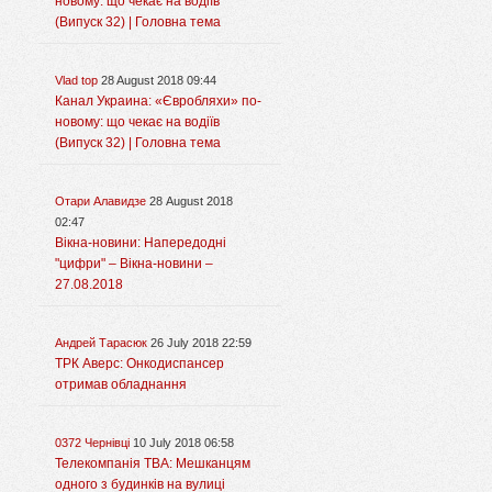
новому: що чекає на водіїв
(Випуск 32) | Головна тема
Vlad top
28 August 2018 09:44
Канал Украина: «Євробляхи» по-
новому: що чекає на водіїв
(Випуск 32) | Головна тема
Отари Алавидзе
28 August 2018
02:47
Вікна-новини: Напередодні
"цифри" – Вікна-новини –
27.08.2018
Андрей Тарасюк
26 July 2018 22:59
ТРК Аверс: Онкодиспансер
отримав обладнання
0372 Чернівці
10 July 2018 06:58
Телекомпанія ТВА: Мешканцям
одного з будинків на вулиці