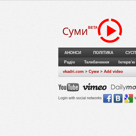
Суми
BETA
АНОНСИ
ПОЛІТИКА
СУСП
Радіо
Телебачення
Інтерв'ю
vkadri.com
>
Суми
>
Add video
Login with social networks
t