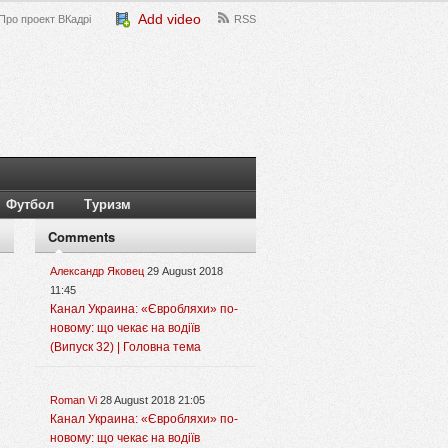
Add video
Про проект ВКадрі
RSS
Футбол
Туризм
Comments
Александр Яковец
29 August 2018
11:45
Канал Украина: «Євробляхи» по-
новому: що чекає на водіїв
(Випуск 32) | Головна тема
Roman Vi
28 August 2018 21:05
Канал Украина: «Євробляхи» по-
новому: що чекає на водіїв