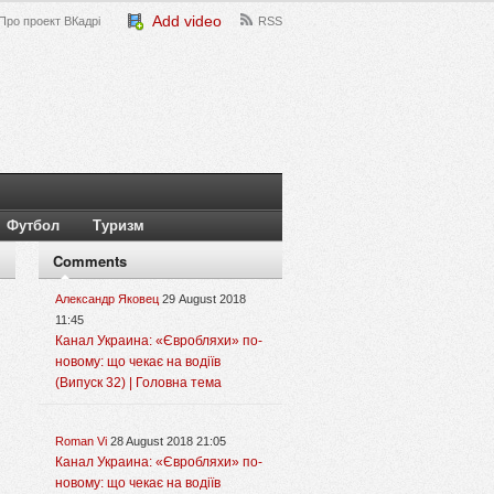
Add video
Про проект ВКадрі
RSS
Футбол
Туризм
Comments
Александр Яковец
29 August 2018
11:45
Канал Украина: «Євробляхи» по-
новому: що чекає на водіїв
(Випуск 32) | Головна тема
Roman Vi
28 August 2018 21:05
Канал Украина: «Євробляхи» по-
новому: що чекає на водіїв