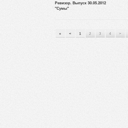
Ревизор. Выпуск 30.05.2012
"Сумы"
«
<
1
2
3
4
>