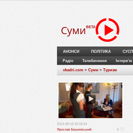
Суми
BETA
АНОНСИ
ПОЛІТИКА
СУСП
Радіо
Телебачення
Інтерв'ю
vkadri.com
>
Суми
>
Туризм
2013-09-16 20:18:24 ·
Ярослав Бишневський
0