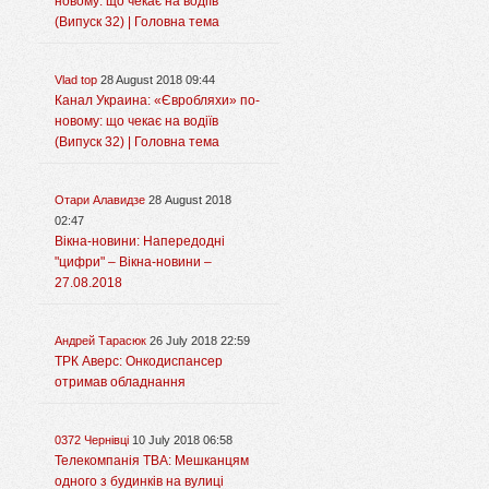
новому: що чекає на водіїв
(Випуск 32) | Головна тема
Vlad top
28 August 2018 09:44
Канал Украина: «Євробляхи» по-
новому: що чекає на водіїв
(Випуск 32) | Головна тема
Отари Алавидзе
28 August 2018
02:47
Вікна-новини: Напередодні
"цифри" – Вікна-новини –
27.08.2018
Андрей Тарасюк
26 July 2018 22:59
ТРК Аверс: Онкодиспансер
отримав обладнання
0372 Чернівці
10 July 2018 06:58
Телекомпанія ТВА: Мешканцям
одного з будинків на вулиці