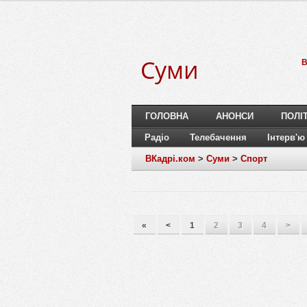
Суми
B
ГОЛОВНА
АНОНСИ
ПОЛІ
Радіо
Телебачення
Інтерв'ю
ВКадрі.ком
>
Суми
>
Спорт
«
<
1
2
3
4
>