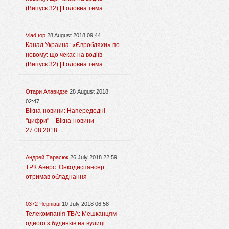
(Випуск 32) | Головна тема
Vlad top
28 August 2018 09:44
Канал Украина: «Євробляхи» по-
новому: що чекає на водіїв
(Випуск 32) | Головна тема
Отари Алавидзе
28 August 2018
02:47
Вікна-новини: Напередодні
"цифри" – Вікна-новини –
27.08.2018
Андрей Тарасюк
26 July 2018 22:59
ТРК Аверс: Онкодиспансер
отримав обладнання
0372 Чернівці
10 July 2018 06:58
Телекомпанія ТВА: Мешканцям
одного з будинків на вулиці