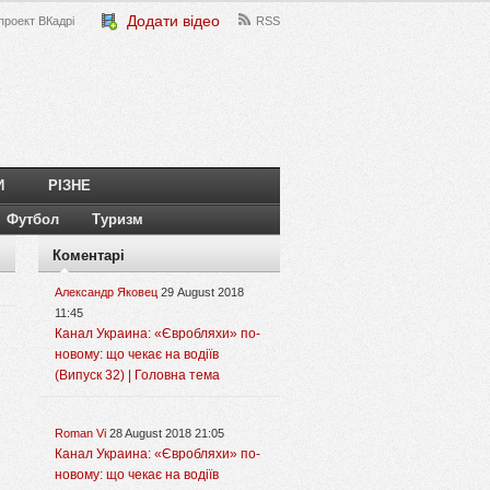
Додати відео
проект ВКадрі
RSS
И
РІЗНЕ
Футбол
Туризм
Коментарі
Александр Яковец
29 August 2018
11:45
Канал Украина: «Євробляхи» по-
новому: що чекає на водіїв
(Випуск 32) | Головна тема
Roman Vi
28 August 2018 21:05
Канал Украина: «Євробляхи» по-
новому: що чекає на водіїв