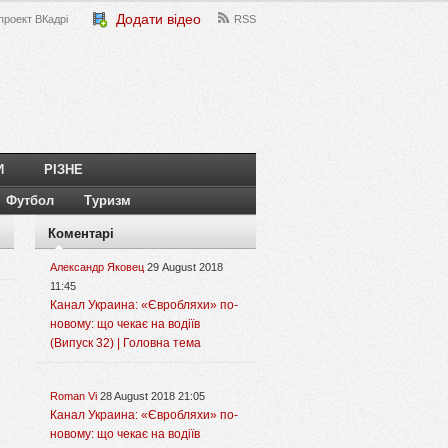
Додати відео
проект ВКадрі
RSS
И
РІЗНЕ
Футбол
Туризм
Коментарі
Александр Яковец
29 August 2018
11:45
Канал Украина: «Євробляхи» по-
новому: що чекає на водіїв
(Випуск 32) | Головна тема
Roman Vi
28 August 2018 21:05
Канал Украина: «Євробляхи» по-
новому: що чекає на водіїв