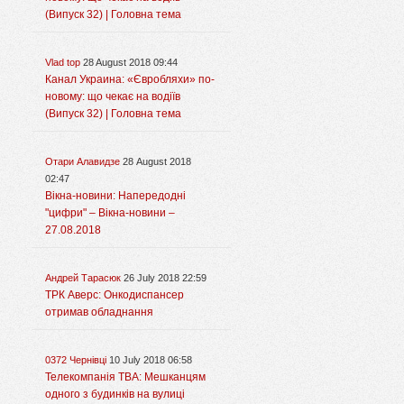
(Випуск 32) | Головна тема
Vlad top
28 August 2018 09:44
Канал Украина: «Євробляхи» по-
новому: що чекає на водіїв
(Випуск 32) | Головна тема
Отари Алавидзе
28 August 2018
02:47
Вікна-новини: Напередодні
"цифри" – Вікна-новини –
27.08.2018
Андрей Тарасюк
26 July 2018 22:59
ТРК Аверс: Онкодиспансер
отримав обладнання
0372 Чернівці
10 July 2018 06:58
Телекомпанія ТВА: Мешканцям
одного з будинків на вулиці