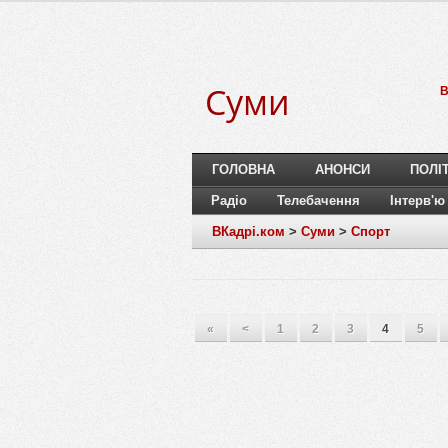
Суми
B
ГОЛОВНА
АНОНСИ
ПОЛІ
Радіо
Телебачення
Інтерв'ю
ВКадрі.ком
>
Суми
>
Спорт
«
<
1
2
3
4
5