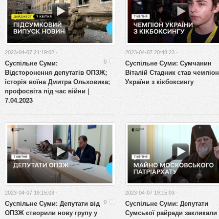
2023-04-07 21:19:02 ·
2023-04-07 20:48:23 ·
Суспільне Суми:
Суспільне Суми: Сумчанин
0
Відсторонення депутатів ОПЗЖ;
Віталій Стадник став чемпіо
історія воїна Дмитра Ольховика;
України з кікбоксингу
профосвіта під час війни |
7.04.2023
2023-04-07 19:15:03 ·
2023-04-07 19:15:03 ·
Суспільне Суми: Депутати від
Суспільне Суми: Депутати
0
ОПЗЖ створили нову групу у
Сумської райради закликали