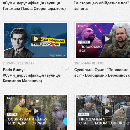
#Суми_дерусифікація (вулиця
їм сторицею обійдеться все"
Гетьмана Павла Скоропадського)
#shorts
2023-04-09 12:29:11 ·
2023-04-09 10:31:02 ·
Rada Sumy:
Суспільне Суми: "Повоюємо
0
#Суми_дерусифікація (вулиця
всі" - Володимир Березинсь
Казимира Малевича)