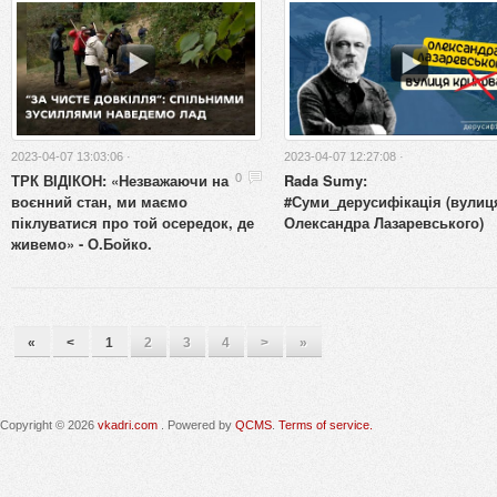
2023-04-07 13:03:06 ·
2023-04-07 12:27:08 ·
ТРК ВІДІКОН: «Незважаючи на
Rada Sumy:
0
воєнний стан, ми маємо
#Суми_дерусифікація (вулиц
піклуватися про той осередок, де
Олександра Лазаревського)
живемо» - О.Бойко.
«
<
1
2
3
4
>
»
Copyright © 2026
vkadri.com
. Powered by
QCMS
.
Terms of service.