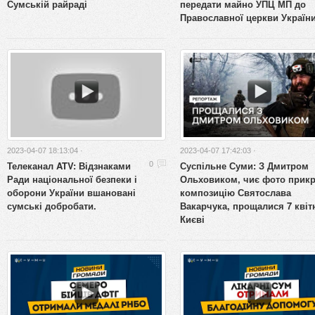
Сумській райраді
передати майно УПЦ МП до
Православної церкви Україн
2023-04-07 18:13:04 ·
2023-04-07 17:42:03 ·
Телеканал ATV: Відзнаками
Суспільне Суми: З Дмитром
0
Ради національної безпеки і
Ольховиком, чиє фото прик
оборони України вшановані
композицію Святослава
сумські добробати.
Вакарчука, прощалися 7 квіт
Києві