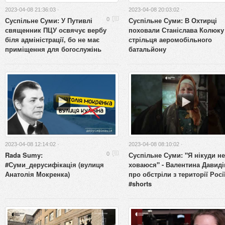
2023-04-08 21:36:03 ·
2023-04-08 20:03:02 ·
Суспільне Суми: У Путивлі
Суспільне Суми: В Охтирці
0
священник ПЦУ освячує вербу
поховали Станіслава Колюку 
біля адміністрації, бо не має
стрільця аеромобільного
приміщення для богослужінь
батальйону
2023-04-08 12:14:02 ·
2023-04-08 08:10:02 ·
Rada Sumy:
Суспільне Суми: "Я нікуди не
0
#Суми_дерусифікація (вулиця
ховаюся" - Валентина Давиді
Анатолія Мокренка)
про обстріли з території Росі
#shorts