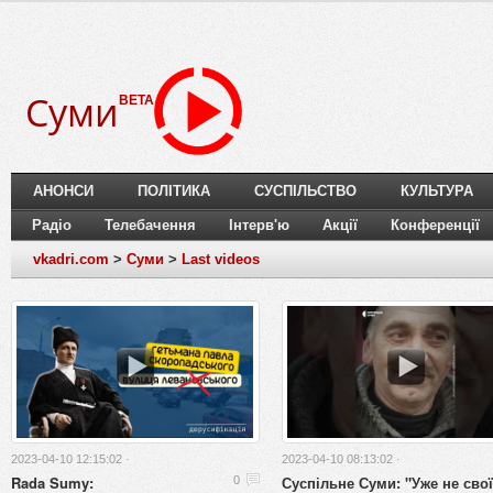
Суми
BETA
АНОНСИ
ПОЛІТИКА
СУСПІЛЬСТВО
КУЛЬТУРА
Радіо
Телебачення
Інтерв'ю
Акції
Конференції
vkadri.com
>
Суми
>
Last videos
2023-04-10 12:15:02 ·
2023-04-10 08:13:02 ·
Rada Sumy:
Суспільне Суми: "Уже не свої
0