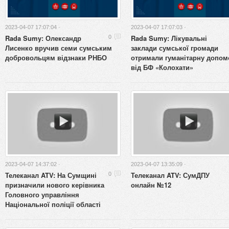
2023-04-07 17:07:04 ·
2023-04-07 17:07:03 ·
Rada Sumy: Олександр
Rada Sumy: Лікувальні
0
Лисенко вручив семи сумським
заклади сумської громади
добровольцям відзнаки РНБО
отримали гуманітарну допом
від БФ «Колохати»
2023-04-07 14:37:02 ·
2023-04-07 13:35:09 ·
Телеканал ATV: На Сумщині
Телеканал ATV: СумДПУ
0
призначили нового керівника
онлайн №12
Головного управління
Національної поліції області