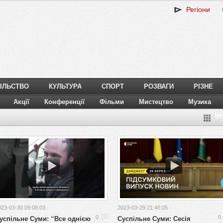
Регіони
ІЛЬСТВО
КУЛЬТУРА
СПОРТ
РОЗВАГИ
РІЗНЕ
Акції
Конференції
Фільми
Мистецтво
Музика
023-03-30 09:08:03 ·
2023-03-29 21:46:05 ·
успільне Суми: “Все однією
Суспільне Суми: Сесія
0
0