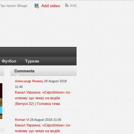
Add video
Про проект ВКадрі
RSS
Футбол
Туризм
Comments
Александр Яковец
29 August 2018
11:45
Канал Украина: «Євробляхи» по-
новому: що чекає на водіїв
(Випуск 32) | Головна тема
Roman Vi
28 August 2018 21:05
Канал Украина: «Євробляхи» по-
новому: що чекає на водіїв