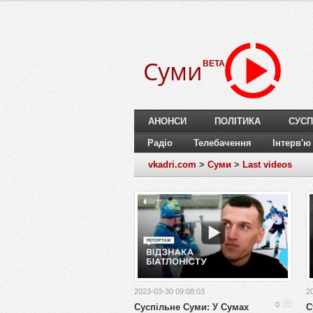
Суми
BETA
АНОНСИ
ПОЛІТИКА
СУСП
Радіо
Телебачення
Інтерв'ю
vkadri.com
>
Суми
>
Last videos
2023-03-30 09:08:03 ·
2
Суспільне Суми: У Сумах
С
0