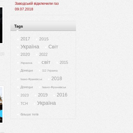
Заводській відключили газ
09.07.2018
Tags
2017
2015
Україна
Світ
2020
2022
світ
2015
Украина
Донецьк
112 Украина
2018
Івано-Франківськ
Донецьк
Івано-Франківськ
2019
2016
2023
Україна
ТСН
більше тегів