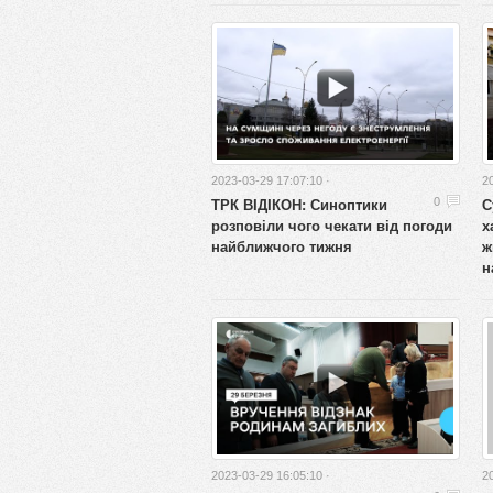
2023-03-29 17:07:10 ·
2
ТРК ВІДІКОН: Синоптики
С
0
розповіли чого чекати від погоди
х
найближчого тижня
ж
н
2023-03-29 16:05:10 ·
2