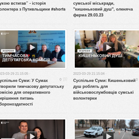
укою встигав” - історія
сумської міськради,
олонтера з Путивльщини #shorts
"кишеньковий душ", оленяча
ферма 29.03.23
023-03-29 21:15:05 ·
2023-03-29 21:15:04 ·
успільне Суми: У Сумах
Суспільне Суми: Кишеньковий
0
0
творили тимчасову депутатську
душ роблять для
омісію для оперативного
військовослужбовців сумські
ирішення питань
волонтерки
бороноздатності