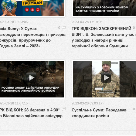
023-03-28 19:23:06 ·
2023-03-28 17:19:06 ·
ada Sumy: У Сумах
ТРК ВІДІКОН: ЗАСЕКРЕЧЕНИЙ
0
0
агородили переможців і призерів
ВІЗИТ: В. Зеленський взяв учас
онкурсів, приурочених до
у заходах з нагоди річниці
Година Землі – 2023»
героїчної оборони Сумщини
023-03-28 11:07:15 ·
2023-03-28 09:03:17 ·
РК ВІДІКОН: 28 березня о 4:30
Суспільне Суми: Передавав
0
0
о Білопіллю здійснено авіаудар
координати росіян