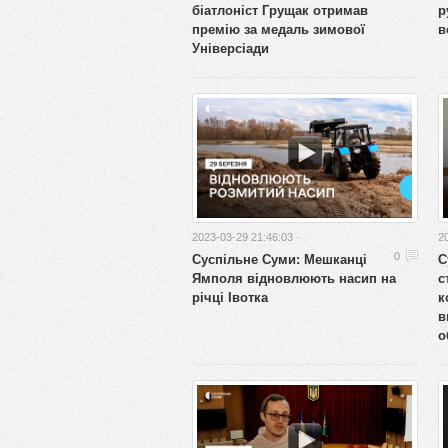
біатлоніст Грущак отримав
р
премію за медаль зимової
в
Універсіади
2023-03-29 21:46:03 ·
2
Суспільне Суми: Мешканці
С
0
Ямполя відновлюють насип на
с
річці Івотка
к
в
о