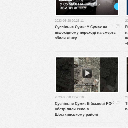
2023-03-28 20:25:11 ·
2
Суспільне Суми: У Сумах на
R
0
пішохідному переході на смерть
н
збили жінку
к
«
2023-03-28 12:40:10 ·
2
Суспільне Суми: Військові РФ
Т
0
обстріляли село в
п
Шосткинському районі