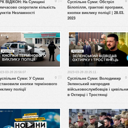
РК ВІДІКОН: На Сумщині
Суспільне Суми: Обстріл
0
0
имчасово скоротили кількість
Білопілля, грантові програми,
унктів Незламності
кнопки виклику поліції | 28.03.
2023
023-03-28 20:56:07 ·
2023-03-28 20:25:11 ·
успільне Суми: У Сумах
Суспільне Суми: Володимир
0
0
становили кнопки термінового
Зеленський нагородив
иклику поліції
військовослужбовців і цивільн
в Охтирці і Тростянці