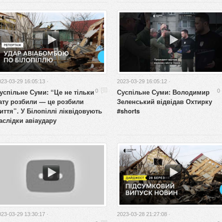
023-03-29 16:05:13 ·
2023-03-29 16:05:12 ·
успільне Суми: “Це не тільки
Суспільне Суми: Володимир
0
0
ату розбили — це розбили
Зеленський відвідав Охтирку
иття”. У Білопіллі ліквідовують
#shorts
аслідки авіаудару
023-03-29 13:30:17 ·
2023-03-28 21:27:08 ·