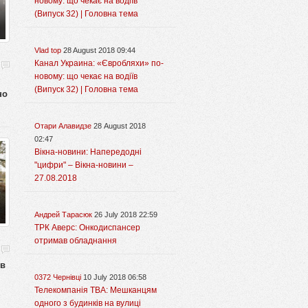
новому: що чекає на водіїв
(Випуск 32) | Головна тема
Vlad top
28 August 2018 09:44
Канал Украина: «Євробляхи» по-
новому: що чекає на водіїв
(Випуск 32) | Головна тема
но
Отари Алавидзе
28 August 2018
02:47
Вікна-новини: Напередодні
"цифри" – Вікна-новини –
27.08.2018
Андрей Тарасюк
26 July 2018 22:59
ТРК Аверс: Онкодиспансер
отримав обладнання
 в
0372 Чернівці
10 July 2018 06:58
Телекомпанія ТВА: Мешканцям
одного з будинків на вулиці