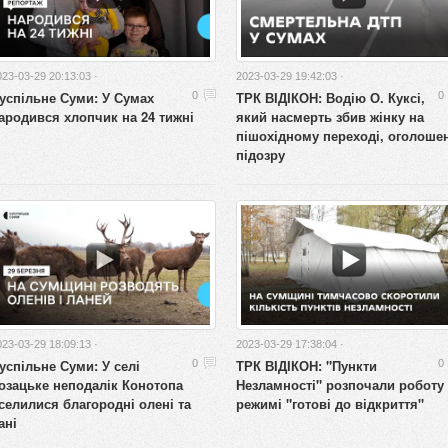
023-03-29 20:13:03 ·
2023-03-29 19:42:03 ·
успільне Суми: У Сумах
ТРК ВІДІКОН: Водію О. Куксі,
0
0
ародився хлопчик на 24 тижні
який насмерть збив жінку на
пішохідному переході, оголоше
підозру
023-03-29 18:09:13 ·
2023-03-29 17:38:04 ·
успільне Суми: У селі
ТРК ВІДІКОН: "Пункти
0
0
озацьке неподалік Конотопа
Незламності" розпочали роботу
селилися благородні олені та
режимі "готові до відкриття"
ані