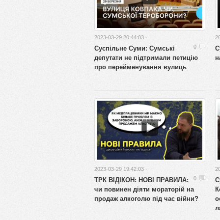
2023-03-29 20:44:03 ·
2
Суспільне Суми: Сумські
С
0
депутати не підтримали петицію
н
про перейменування вулиць
2023-03-29 19:42:03 ·
2
ТРК ВІДІКОН: НОВІ ПРАВИЛА:
С
0
чи повинен діяти мораторій на
К
продаж алкоголю під час війни?
о
л