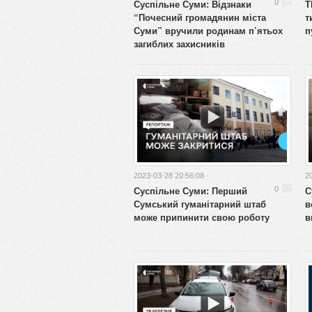
Суспільне Суми: Відзнаки
Т
0
“Почесний громадянин міста
т
Суми” вручили родинам п’ятьох
п
загиблих захисників
2023-03-28 20:56:08 ·
2
Суспільне Суми: Перший
С
0
Сумський гуманітарний штаб
в
може припинити свою роботу
в