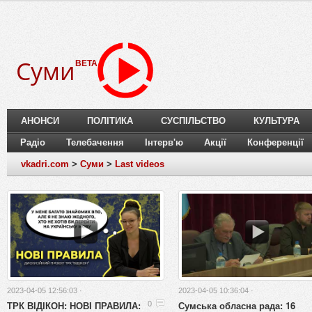
Суми
BETA
АНОНСИ
ПОЛІТИКА
СУСПІЛЬСТВО
КУЛЬТУРА
Радіо
Телебачення
Інтерв'ю
Акції
Конференції
vkadri.com
>
Суми
>
Last videos
2023-04-05 12:56:03 ·
2023-04-05 10:36:04 ·
ТРК ВІДІКОН: НОВІ ПРАВИЛА:
Сумська обласна рада: 16
0