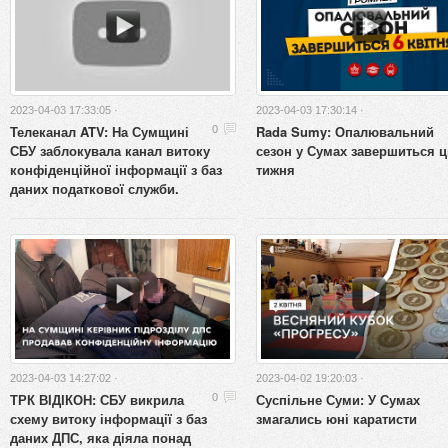
2023-04-03 17:33:05 ·
2023-04-03 17:30:14 ·
Телеканал ATV: На Сумщині
Rada Sumy: Опалювальний
0
СБУ заблокувала канал витоку
сезон у Сумах завершиться ц
конфіденційної інформації з баз
тижня
даних податкової служби.
2023-04-03 14:27:02 ·
2023-04-02 19:20:03 ·
ТРК ВІДІКОН: СБУ викрила
Суспільне Суми: У Сумах
0
схему витоку інформації з баз
змагались юні каратисти
даних ДПС, яка діяла понад