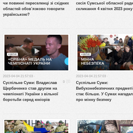
чи повинні переселенці зі східних
сесія Сумської обласної ради
областей обов’язково говорити
скликання 4 квітня 2023 року
українською?
2023-04-04 21:57:03 ·
2023-04-04 21:57:03 ·
Суспільне Суми: Владислав
Суспільне Суми:
0
Щербаченко став другим на
Вибухонебезпечних предметі
чемпіонаті України з вільної
стає більше. У Сумах нагада
боротьби серед юніорів
про мінну безпеку