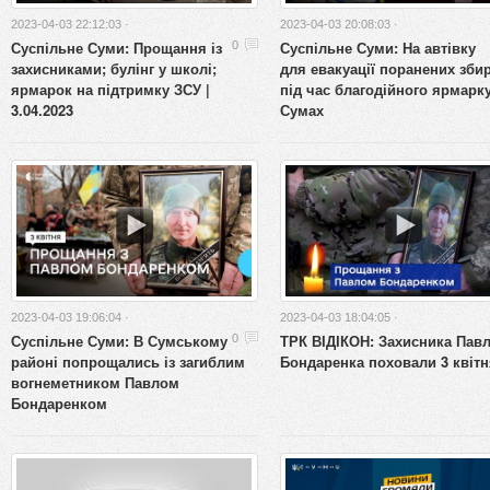
2023-04-03 22:12:03 ·
2023-04-03 20:08:03 ·
Суспільне Суми: Прощання із
Суспільне Суми: На автівку
0
захисниками; булінг у школі;
для евакуації поранених зби
ярмарок на підтримку ЗСУ |
під час благодійного ярмарк
3.04.2023
Сумах
2023-04-03 19:06:04 ·
2023-04-03 18:04:05 ·
Суспільне Суми: В Сумському
ТРК ВІДІКОН: Захисника Пав
0
районі попрощались із загиблим
Бондаренка поховали 3 квітн
вогнеметником Павлом
Бондаренком