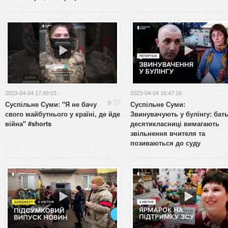
2023-04-04 17:49:03 ·
2023-04-04 16:47:16 ·
Суспільне Суми: "Я не бачу
Суспільне Суми:
0
свого майбутнього у країні, де йде
Звинувачують у булінгу: бат
війна" #shorts
десятикласниці вимагають
звільнення вчителя та
позиваються до суду