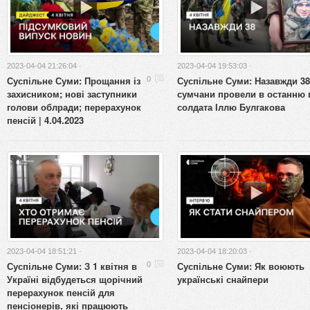
2023-04-04 21:26:04 ·
2023-04-04 19:53:03 ·
Суспільне Суми: Прощання із
Суспільне Суми: Назавжди 38
0
захисником; нові заступники
сумчани провели в останню 
голови облради; перерахунок
солдата Іллю Булгакова
пенсій | 4.04.2023
2023-04-04 18:51:21 ·
2023-04-04 18:20:03 ·
Суспільне Суми: З 1 квітня в
Суспільне Суми: Як воюють
0
Україні відбудеться щорічний
українські снайпери
перерахунок пенсій для
пенсіонерів, які працюють