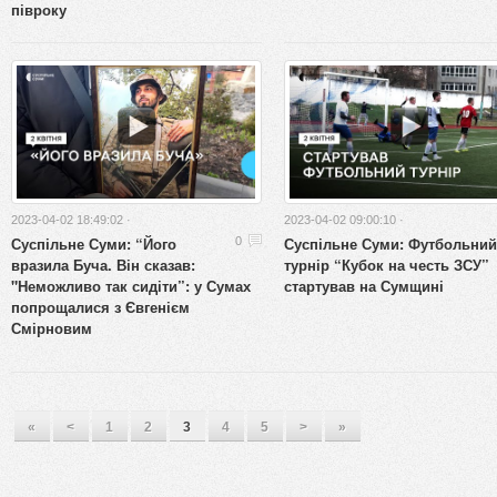
півроку
2023-04-02 18:49:02 ·
2023-04-02 09:00:10 ·
Суспільне Суми: “Його
Суспільне Суми: Футбольний
0
вразила Буча. Він сказав:
турнір “Кубок на честь ЗСУ”
"Неможливо так сидіти”: у Сумах
стартував на Сумщині
попрощалися з Євгенієм
Смірновим
«
<
1
2
3
4
5
>
»