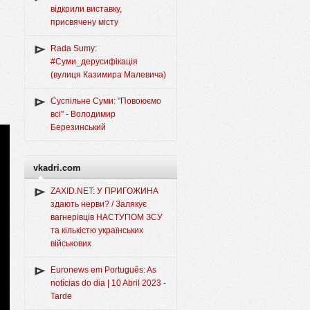
відкрили виставку,
присвячену місту
Rada Sumy:
#Суми_дерусифікація
(вулиця Казимира Малевича)
Суспільне Суми: "Повоюємо
всі" - Володимир
Березинський
vkadri.com
ZAXID.NET: У ПРИГОЖИНА
здають нерви? / Залякує
вагнерівців НАСТУПОМ ЗСУ
та кількістю українських
військових
Euronews em Português: As
notícias do dia | 10 Abril 2023 -
Tarde