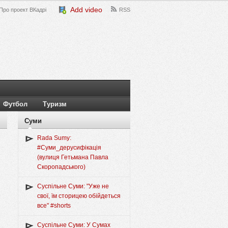
Add video
Про проект ВКадрі
RSS
Футбол
Туризм
Суми
Rada Sumy:
#Суми_дерусифікація
(вулиця Гетьмана Павла
Скоропадського)
Суспільне Суми: "Уже не
свої, їм сторицею обійдеться
все" #shorts
Суспільне Суми: У Сумах