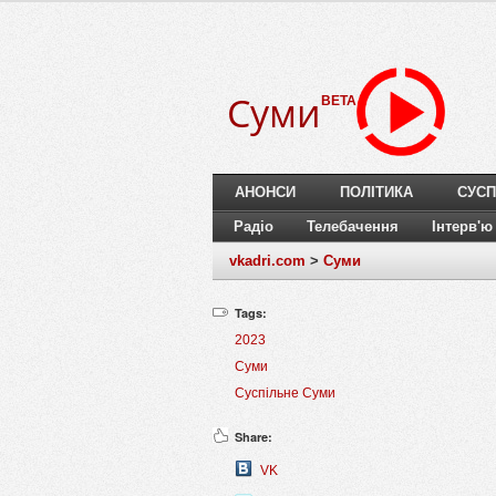
Суми
BETA
АНОНСИ
ПОЛІТИКА
СУСП
Радіо
Телебачення
Інтерв'ю
vkadri.com
>
Суми
Tags:
2023
Суми
Суспільне Суми
Share:
VK