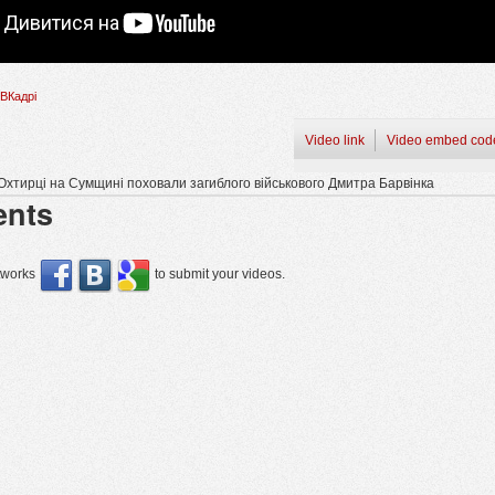
ВКадрі
Video link
Video embed cod
Охтирці на Сумщині поховали загиблого військового Дмитра Барвінка
nts
etworks
to submit your videos.