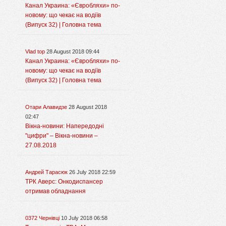
Канал Украина: «Євробляхи» по-
новому: що чекає на водіїв
(Випуск 32) | Головна тема
Vlad top
28 August 2018 09:44
Канал Украина: «Євробляхи» по-
новому: що чекає на водіїв
(Випуск 32) | Головна тема
Отари Алавидзе
28 August 2018
02:47
Вікна-новини: Напередодні
"цифри" – Вікна-новини –
27.08.2018
Андрей Тарасюк
26 July 2018 22:59
ТРК Аверс: Онкодиспансер
отримав обладнання
0372 Чернівці
10 July 2018 06:58