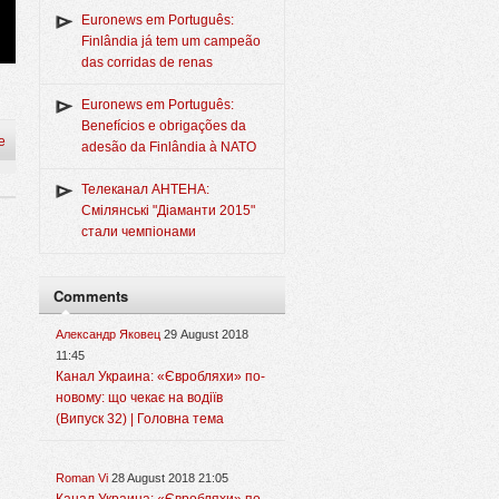
Euronews em Português:
Finlândia já tem um campeão
das corridas de renas
Euronews em Português:
Benefícios e obrigações da
e
adesão da Finlândia à NATO
Телеканал АНТЕНА:
Смілянські "Діаманти 2015"
стали чемпіонами
Comments
Александр Яковец
29 August 2018
11:45
Канал Украина: «Євробляхи» по-
новому: що чекає на водіїв
(Випуск 32) | Головна тема
Roman Vi
28 August 2018 21:05