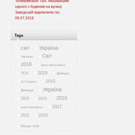
Телекомпанія ТВА: Мешканцям
одного з будинків на вулиці
Заводській відключили газ
09.07.2018
Tags
Україна
світ
Світ
Украина
2018
Івано-Франківськ
2019
ТСН
Донецьк
2015
112 Украина
Україна
Донецьк
2016
2015
2023
2017
Івано-Франківськ
2020
2022
більше тегів