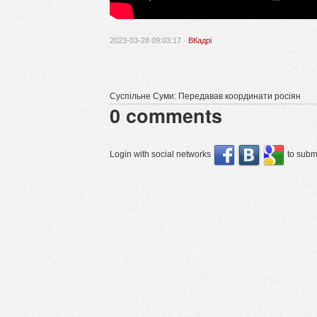
2023-03-28 09:03:17 ·
ВКадрі
Суспільне Суми: Передавав координати росіян
0
comments
Login with social networks
to submi