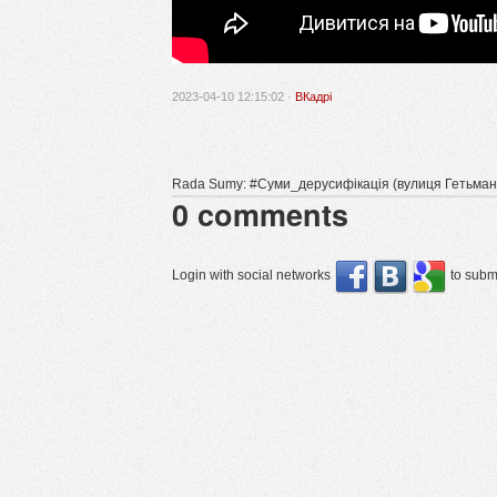
2023-04-10 12:15:02 ·
ВКадрі
Rada Sumy: #Суми_дерусифікація (вулиця Гетьман
0
comments
Login with social networks
to submi