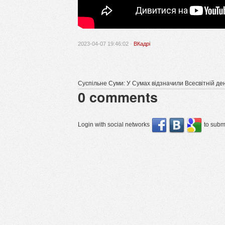
2023-04-07 19:46:02 ·
ВКадрі
Суспільне Суми: У Сумах відзначили Всесвітній де
0
comments
Login with social networks
to submi