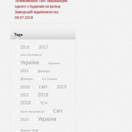
Телекомпанія ТВА: Мешканцям
одного з будинків на вулиці
Заводській відключили газ
09.07.2018
Tags
2017
2015
Івано-Франківськ
Україна
Украина
2015
Донецьк
Донецьк
112 Украина
світ
2019
2020
2018
2022
2016
ТСН
Світ
Івано-Франківськ
Україна
2023
більше тегів