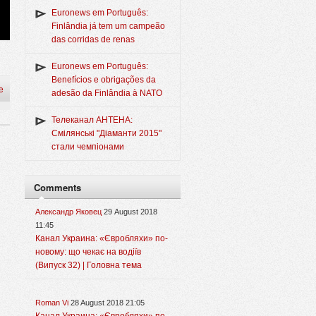
Euronews em Português:
Finlândia já tem um campeão
das corridas de renas
Euronews em Português:
Benefícios e obrigações da
e
adesão da Finlândia à NATO
Телеканал АНТЕНА:
Смілянські "Діаманти 2015"
стали чемпіонами
Comments
Александр Яковец
29 August 2018
11:45
Канал Украина: «Євробляхи» по-
новому: що чекає на водіїв
(Випуск 32) | Головна тема
Roman Vi
28 August 2018 21:05