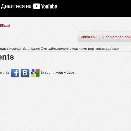
ВКадрі
Video link
Video embed cod
ндр Лисенко: Всі лікарні Сум забезпечені сучасними рентгенапаратами
nts
etworks
to submit your videos.