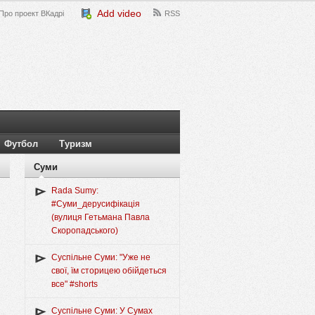
Add video
Про проект ВКадрі
RSS
Футбол
Туризм
Суми
Rada Sumy:
#Суми_дерусифікація
(вулиця Гетьмана Павла
Скоропадського)
Суспільне Суми: "Уже не
свої, їм сторицею обійдеться
все" #shorts
Суспільне Суми: У Сумах