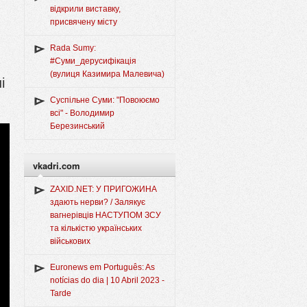
відкрили виставку,
присвячену місту
Rada Sumy:
#Суми_дерусифікація
(вулиця Казимира Малевича)
і
Суспільне Суми: "Повоюємо
всі" - Володимир
Березинський
vkadri.com
ZAXID.NET: У ПРИГОЖИНА
здають нерви? / Залякує
вагнерівців НАСТУПОМ ЗСУ
та кількістю українських
військових
Euronews em Português: As
notícias do dia | 10 Abril 2023 -
Tarde