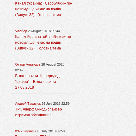
Канал Украина: «Євробляхи» по-
новому: що чекає на водіїв
(Випуск 32) | Головна тема
Vlad top
28 August 2018 09:44
Канал Украина: «Євробляхи» по-
новому: що чекає на водіїв
(Випуск 32) | Головна тема
Отари Алавидзе
28 August 2018
02:47
Вікна-новини: Напередодні
"цифри" – Вікна-новини –
27.08.2018
Андрей Тарасюк
26 July 2018 22:59
ТРК Аверс: Онкодиспансер
отримав обладнання
0372 Чернівці
10 July 2018 06:58