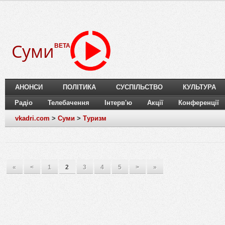
Суми
BETA
АНОНСИ
ПОЛІТИКА
СУСПІЛЬСТВО
КУЛЬТУРА
Радіо
Телебачення
Інтерв'ю
Акції
Конференції
vkadri.com
>
Суми
>
Туризм
«
<
1
2
3
4
5
>
»